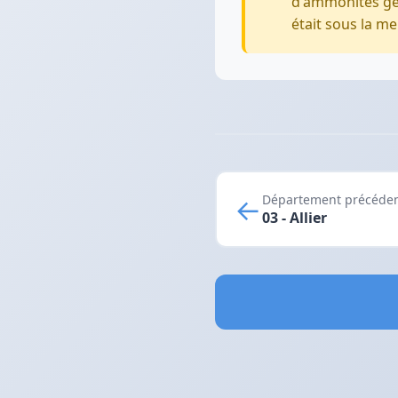
d'ammonites gé
était sous la mer
←
Département précéde
03 - Allier