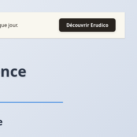
ue jour.
Découvrir Erudico
ence
e