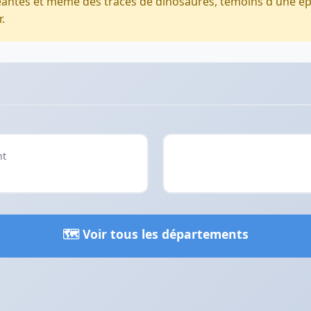
antes et même des traces de dinosaures, témoins d'une ép
.
nt
🗺️ Voir tous les départements