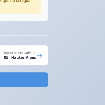
oque où la région
→
Département suivant
05 - Hautes-Alpes